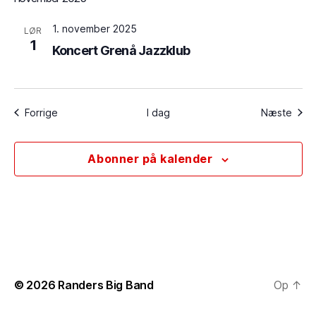
1. november 2025
LØR
1
Koncert Grenå Jazzklub
Begivenheder
Begi
Forrige
I dag
Næste
Abonner på kalender
© 2026
Randers Big Band
Op
↑