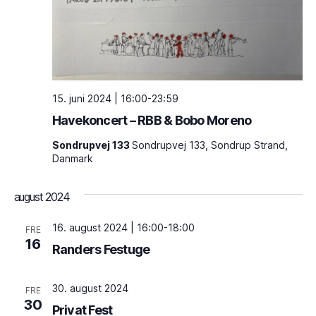
t
h
i
e
d
o
V
n
i
15. juni 2024 | 16:00
-
23:59
a
Havekoncert – RBB & Bobo Moreno
s
f
Sondrupvej 133
Sondrupvej 133, Sondrup Strand,
n
Danmark
v
i
i
n
august 2024
s
g
16. august 2024 | 16:00
-
18:00
FRE
16
e
n
Randers Festuge
r
i
30. august 2024
FRE
N
30
n
Privat Fest