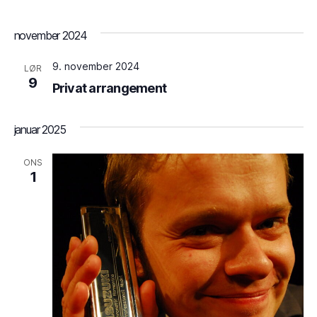
a
g
v
november 2024
e
i
9. november 2024
LØR
r
g
9
Privat arrangement
a
t
januar 2025
i
ONS
1
o
n