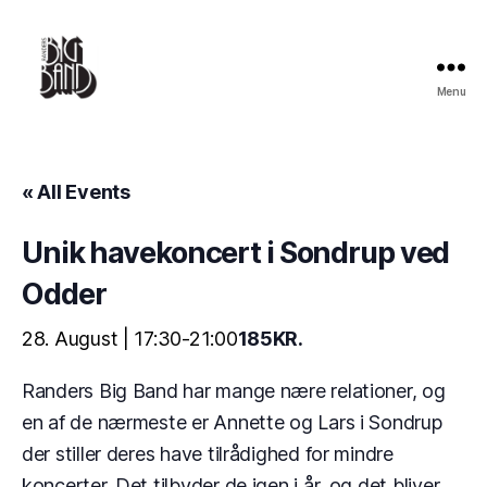
Menu
Randers
Big
Band
« All Events
Unik havekoncert i Sondrup ved
Odder
28. August | 17:30
-
21:00
185KR.
Randers Big Band har mange nære relationer, og
en af de nærmeste er Annette og Lars i Sondrup
der stiller deres have tilrådighed for mindre
koncerter. Det tilbyder de igen i år, og det bliver